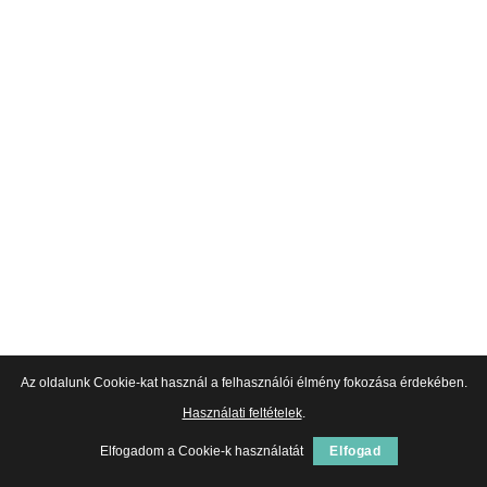
Az oldalunk Cookie-kat használ a felhasználói élmény fokozása érdekében.
Használati feltételek
.
Elfogadom a Cookie-k használatát
Elfogad