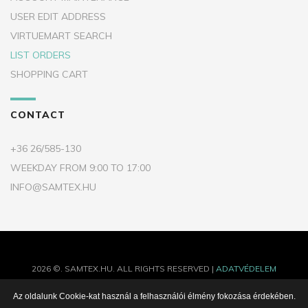
USER EDIT ADDRESS
VIRTUEMART SEARCH
LIST ORDERS
SHOPPING CART
CONTACT
+36 26/585-130
WEEKDAY FROM 9:00 TO 17:00
INFO@SAMTEX.HU
2026
©.
SAMTEX.HU.
ALL RIGHTS RESERVED |
ADATVÉDELEM
Az oldalunk Cookie-kat használ a felhasználói élmény fokozása érdekében.