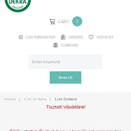
PASSWORD?
FORGOT
YOUR
0
CART:
USERNAME?
LOG IN/REGISTER
ORDERS
WISHLIST
CREATE
COMPARE
AN
ACCOUNT
Facebook
Search
Google
Home
|
List Orders
|
List Orders
Tisztelt Vásárlóink!