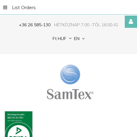
List Orders
+36 26 585-130
HÉTKÖZNAP 7:00 -TŐL 16:00-IG
Ft
HUF
EN
Remember
Me
FORGOT
YOUR