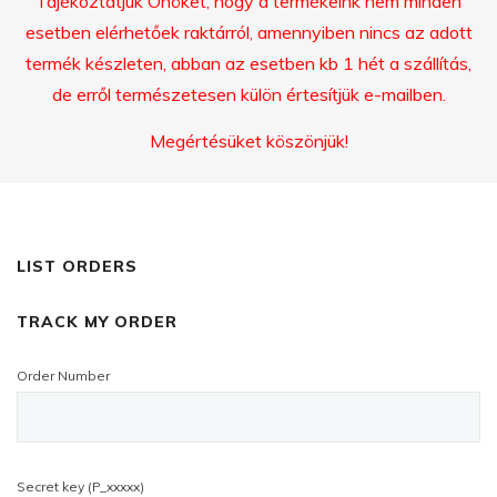
Tájékoztatjuk Önöket, hogy a termékeink nem minden
esetben elérhetőek raktárról, amennyiben nincs az adott
termék készleten, abban az esetben kb 1 hét a szállítás,
de erről természetesen külön értesítjük e-mailben.
Megértésüket köszönjük!
LIST ORDERS
TRACK MY ORDER
Order Number
Secret key (P_xxxxx)