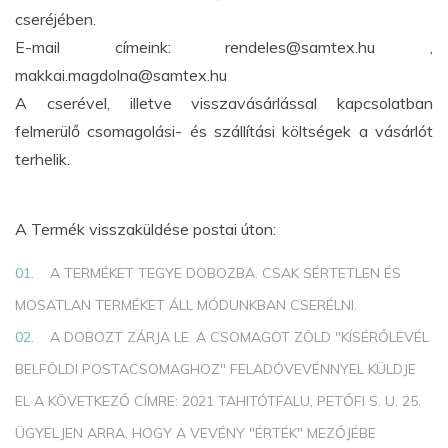
cseréjében.
E-mail címeink:
rendeles@samtex.hu
,
makkai.magdolna@samtex.hu
A cserével, illetve visszavásárlással kapcsolatban
felmerülő csomagolási- és szállítási költségek a vásárlót
terhelik.
A Termék visszaküldése postai úton:
A TERMÉKET TEGYE DOBOZBA. CSAK SÉRTETLEN ÉS
MOSATLAN TERMÉKET ÁLL MÓDUNKBAN CSERÉLNI.
A DOBOZT ZÁRJA LE. A CSOMAGOT ZÖLD "KÍSÉRŐLEVÉL
BELFÖLDI POSTACSOMAGHOZ" FELADÓVEVÉNNYEL KÜLDJE
EL A KÖVETKEZŐ CÍMRE: 2021 TAHITÓTFALU, PETŐFI S. U. 25.
ÜGYELJEN ARRA, HOGY A VEVÉNY "ÉRTÉK" MEZŐJÉBE