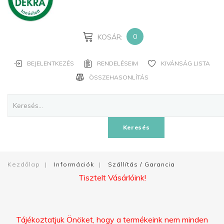
JELSZAVAD?
ELFELEJTETTED
A
0
KOSÁR:
NEVED?
BEJELENTKEZÉS
RENDELÉSEIM
KIVÁNSÁG LISTA
FIÓK
ÖSSZEHASONLÍTÁS
LÉTREHOZÁSA
Facebook
Keresés
Google
Kezdőlap
|
Információk
|
Szállítás / Garancia
Tisztelt Vásárlóink!
Tájékoztatjuk Önöket, hogy a termékeink nem minden