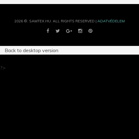
2026
©.
SAMTEX.HU.
ALL RIGHTS RESERVED |
ADATVÉDELEM
Back to desktop version
?>