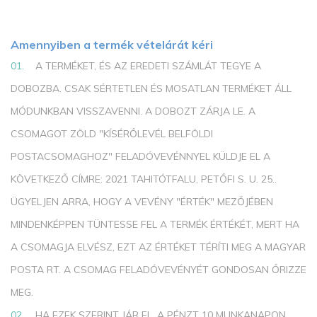
Amennyiben a termék vételárát kéri
A TERMÉKET, ÉS AZ EREDETI SZÁMLÁT TEGYE A
DOBOZBA. CSAK SÉRTETLEN ÉS MOSATLAN TERMÉKET ÁLL
MÓDUNKBAN VISSZAVENNI. A DOBOZT ZÁRJA LE. A
CSOMAGOT ZÖLD "KÍSÉRŐLEVÉL BELFÖLDI
POSTACSOMAGHOZ" FELADÓVEVÉNNYEL KÜLDJE EL A
KÖVETKEZŐ CÍMRE: 2021 TAHITÓTFALU, PETŐFI S. U. 25..
ÜGYELJEN ARRA, HOGY A VEVÉNY "ÉRTÉK" MEZŐJÉBEN
MINDENKÉPPEN TÜNTESSE FEL A TERMÉK ÉRTÉKÉT, MERT HA
A CSOMAGJA ELVÉSZ, EZT AZ ÉRTÉKET TÉRÍTI MEG A MAGYAR
POSTA RT. A CSOMAG FELADÓVEVÉNYÉT GONDOSAN ŐRIZZE
MEG.
HA EZEK SZERINT JÁR EL, A PÉNZT 10 MUNKANAPON