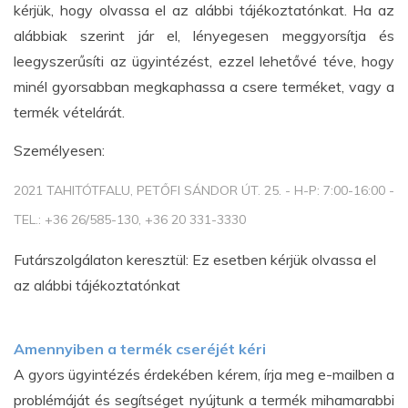
kérjük, hogy olvassa el az alábbi tájékoztatónkat. Ha az
alábbiak szerint jár el, lényegesen meggyorsítja és
leegyszerűsíti az ügyintézést, ezzel lehetővé téve, hogy
minél gyorsabban megkaphassa a csere terméket, vagy a
termék vételárát.
Személyesen:
2021 TAHITÓTFALU, PETŐFI SÁNDOR ÚT. 25. - H-P: 7:00-16:00 -
TEL.: +36 26/585-130, +36 20 331-3330
Futárszolgálaton keresztül: Ez esetben kérjük olvassa el
az alábbi tájékoztatónkat
Amennyiben a termék cseréjét kéri
A gyors ügyintézés érdekében kérem, írja meg e-mailben a
problémáját és segítséget nyújtunk a termék mihamarabbi