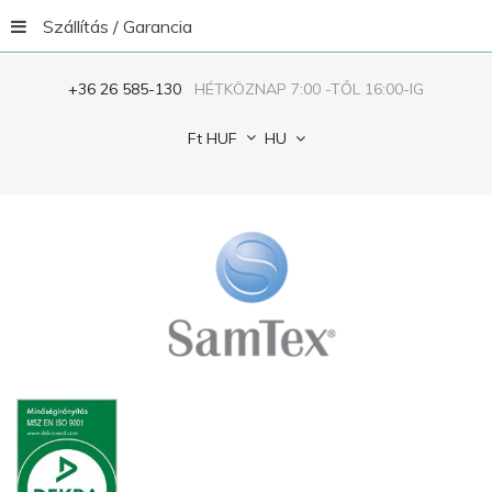
Szállítás / Garancia
+36 26 585-130
HÉTKÖZNAP 7:00 -TŐL 16:00-IG
Ft
HUF
HU
Jegyezze
meg
ELFELEJTETTED
A