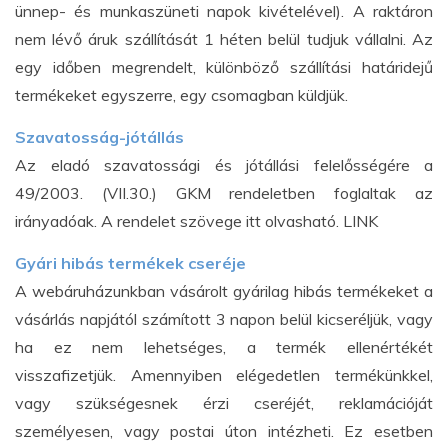
ünnep- és munkaszüneti napok kivételével). A raktáron
nem lévő áruk szállítását 1 héten belül tudjuk vállalni. Az
egy időben megrendelt, különböző szállítási határidejű
termékeket egyszerre, egy csomagban küldjük.
Szavatosság-jótállás
Az eladó szavatossági és jótállási felelősségére a
49/2003. (VII.30.) GKM rendeletben foglaltak az
irányadóak. A rendelet szövege itt olvasható.
LINK
Gyári hibás termékek cseréje
A webáruházunkban vásárolt gyárilag hibás termékeket a
vásárlás napjától számított 3 napon belül kicseréljük, vagy
ha ez nem lehetséges, a termék ellenértékét
visszafizetjük. Amennyiben elégedetlen termékünkkel,
vagy szükségesnek érzi cseréjét, reklamációját
személyesen, vagy postai úton intézheti. Ez esetben