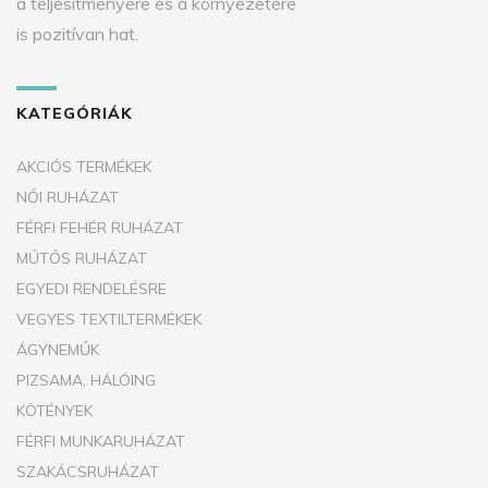
a teljesítményére és a környezetére
is pozitívan hat.
KATEGÓRIÁK
AKCIÓS TERMÉKEK
NŐI RUHÁZAT
FÉRFI FEHÉR RUHÁZAT
MŰTŐS RUHÁZAT
EGYEDI RENDELÉSRE
VEGYES TEXTILTERMÉKEK
ÁGYNEMŰK
PIZSAMA, HÁLÓING
KÖTÉNYEK
FÉRFI MUNKARUHÁZAT
SZAKÁCSRUHÁZAT