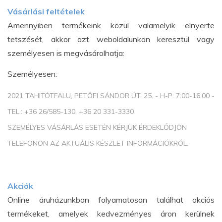
Vásárlási feltételek
Amennyiben termékeink közül valamelyik elnyerte
tetszését, akkor azt weboldalunkon keresztül vagy
személyesen is megvásárolhatja:
Személyesen:
2021 TAHITÓTFALU, PETŐFI SÁNDOR ÚT. 25. - H-P: 7:00-16:00 -
TEL.: +36 26/585-130, +36 20 331-3330
SZEMÉLYES VÁSÁRLÁS ESETÉN KÉRJÜK ÉRDEKLŐDJÖN
TELEFONON AZ AKTUÁLIS KÉSZLET INFORMÁCIÓKRÓL.
Akciók
Online áruházunkban folyamatosan találhat akciós
termékeket, amelyek kedvezményes áron kerülnek