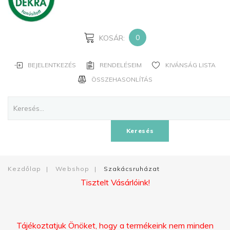
JELSZAVAD?
ELFELEJTETTED
A
0
KOSÁR:
NEVED?
BEJELENTKEZÉS
RENDELÉSEIM
KIVÁNSÁG LISTA
FIÓK
ÖSSZEHASONLÍTÁS
LÉTREHOZÁSA
Facebook
Keresés
Google
Kezdőlap
|
Webshop
|
Szakácsruházat
Tisztelt Vásárlóink!
Tájékoztatjuk Önöket, hogy a termékeink nem minden