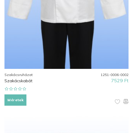
Szakácsruházat
1251-0006-0002
7529 Ft
Szakácskabát
Méretek