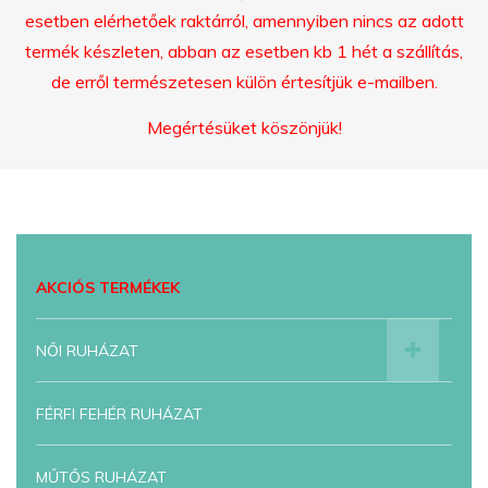
esetben elérhetőek raktárról, amennyiben nincs az adott
termék készleten, abban az esetben kb 1 hét a szállítás,
de erről természetesen külön értesítjük e-mailben.
Megértésüket köszönjük!
AKCIÓS TERMÉKEK
NŐI RUHÁZAT
FÉRFI FEHÉR RUHÁZAT
MŰTŐS RUHÁZAT