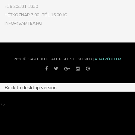
+36 20/331-3330
HÉTKÖZNAP 7:00 -TÓL 16:00-IG
INFO@SAMTEX.HU
2026
©.
SAMTEX.HU.
ALL RIGHTS RESERVED |
ADATVÉDELEM
Back to desktop version
?>