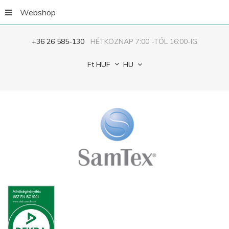
Webshop
+36 26 585-130
HÉTKÖZNAP 7:00 -TŐL 16:00-IG
Ft
HUF
HU
Jegyezze
meg
ELFELEJTETTED
A