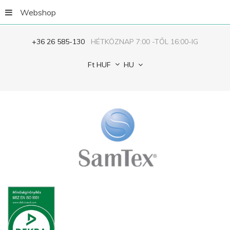
Webshop
+36 26 585-130
HÉTKÖZNAP 7:00 -TŐL 16:00-IG
Ft
HUF
HU
Jegyezze
meg
ELFELEJTETTED
A