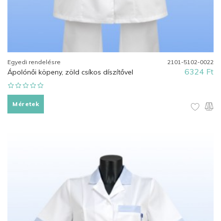
Egyedi rendelésre
2101-5102-0022
6324 Ft
Ápolónői köpeny, zöld csíkos díszítővel
Méretek