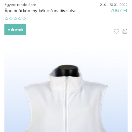
Egyedi rendelésre
2101-5101-0022
7067 Ft
Ãpolónői köpeny, kék csíkos díszítővel
Méretek