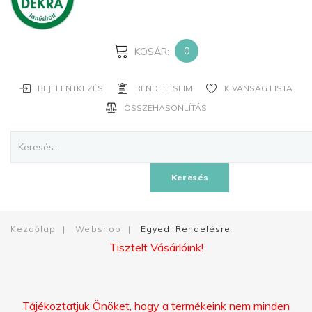
JELSZAVAD?
ELFELEJTETTED
A
0
KOSÁR:
NEVED?
BEJELENTKEZÉS
RENDELÉSEIM
KIVÁNSÁG LISTA
FIÓK
ÖSSZEHASONLÍTÁS
LÉTREHOZÁSA
Facebook
Keresés
Google
Kezdőlap
|
Webshop
|
Egyedi Rendelésre
Tisztelt Vásárlóink!
Tájékoztatjuk Önöket, hogy a termékeink nem minden