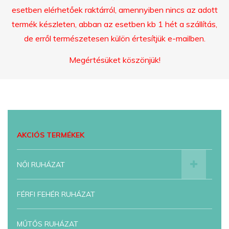
esetben elérhetőek raktárról, amennyiben nincs az adott
termék készleten, abban az esetben kb 1 hét a szállítás,
de erről természetesen külön értesítjük e-mailben.
Megértésüket köszönjük!
AKCIÓS TERMÉKEK
NŐI RUHÁZAT
FÉRFI FEHÉR RUHÁZAT
MŰTŐS RUHÁZAT