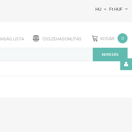
HU
Ft
HUF
0
KOSÁR:
ÁNSÁG LISTA
ÖSSZEHASONLÍTÁS
KERESÉS
Jegyezze
meg