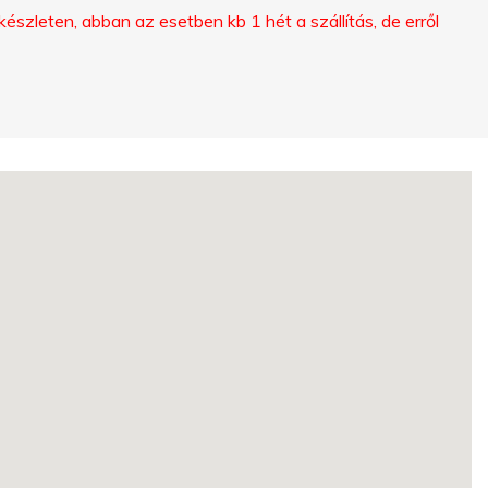
szleten, abban az esetben kb 1 hét a szállítás, de erről
ELFELEJTETTED
A
JELSZAVAD?
ELFELEJTETTED
A
NEVED?
FIÓK
LÉTREHOZÁSA
FACEBOOK
GOOGLE