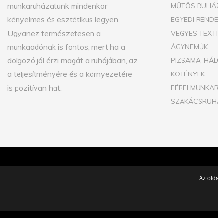
munkaruházatunk mindenkor
MŰTŐS RUHÁ
kényelmes és esztétikus legyen.
EGYEDI REND
Ugyanez természetesen a
VEGYES TEXT
munkaadónak is fontos, mert ha a
ÁGYNEMŰK
dolgozó jól érzi magát a ruhájában, az
PIZSAMA, HÁL
a teljesítményére és a környezetére
KÖTÉNYEK
is pozitívan hat.
FÉRFI MUNKA
SZAKÁCSRUH
2026
©.
SAMTEX.HU.
ALL RIGHTS RESERVED |
ADATVÉDELEM
Az old