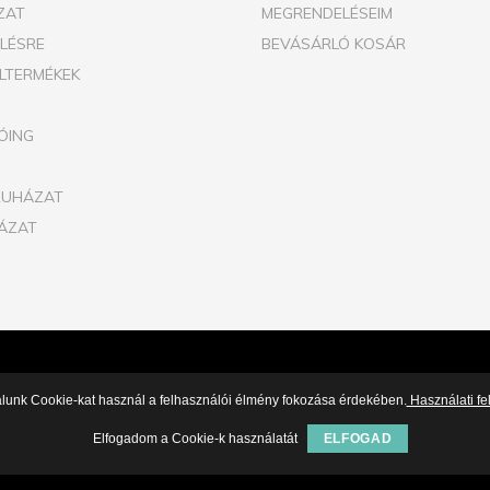
ZAT
MEGRENDELÉSEIM
ELÉSRE
BEVÁSÁRLÓ KOSÁR
ILTERMÉKEK
ÓING
RUHÁZAT
ÁZAT
alunk Cookie-kat használ a felhasználói élmény fokozása érdekében.
Használati fel
Elfogadom a Cookie-k használatát
ELFOGAD