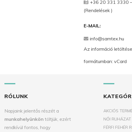
+36 20 331 3330 –
(Rendelések )
E-MAIL:
info@samtex.hu
Az információ letöltés
formátumban:
vCard
RÓLUNK
KATEGÓR
Napjaink jelentős részét a
AKCIÓS TERM
munkahelyünkön
töltjük, ezért
NŐI RUHÁZAT
rendkívül fontos, hogy
FÉRFI FEHÉR 