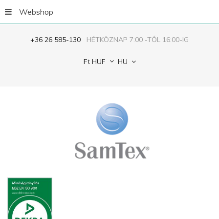
Webshop
+36 26 585-130
HÉTKÖZNAP 7:00 -TŐL 16:00-IG
Ft
HUF
HU
Jegyezze
meg
ELFELEJTETTED
A