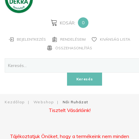
JELSZAVAD?
ELFELEJTETTED
A
0
KOSÁR:
NEVED?
BEJELENTKEZÉS
RENDELÉSEIM
KIVÁNSÁG LISTA
FIÓK
ÖSSZEHASONLÍTÁS
LÉTREHOZÁSA
Facebook
Keresés
Google
Kezdőlap
|
Webshop
|
Női Ruházat
Tisztelt Vásárlóink!
Tájékoztatjuk Önöket, hogy a termékeink nem minden