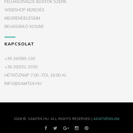
FELHASZNÁLÓI ADATOK SZERK.
WEBSHOP KERESÉS
MEGRENDELÉSEIM
BEVÁSÁRLÓ KOSÁR
KAPCSOLAT
+36 26/585-130
+36 20/331-3330
HÉTKÖZNAP 7:00 -TÓL 16:00-IG
INFO@SAMTEX.HU
2026
©.
SAMTEX.HU.
ALL RIGHTS RESERVED |
ADATVÉDELEM