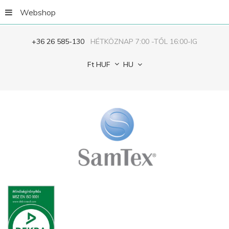
Webshop
+36 26 585-130
HÉTKÖZNAP 7:00 -TŐL 16:00-IG
Ft
HUF
HU
Jegyezze
meg
ELFELEJTETTED
A