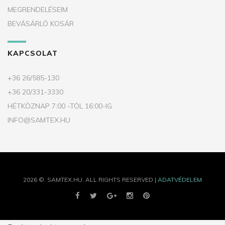
MEGRENDELÉSEIM
BEVÁSÁRLÓ KOSÁR
KAPCSOLAT
+36 26/585-130
+36 20/331-3330
HÉTKÖZNAP 7:00 -TÓL 16:00-IG
INFO@SAMTEX.HU
2026
©.
SAMTEX.HU.
ALL RIGHTS RESERVED |
ADATVÉDELEM