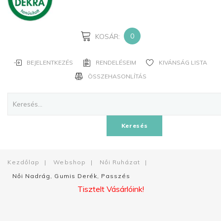
JELSZAVAD?
ELFELEJTETTED
A
0
KOSÁR:
NEVED?
BEJELENTKEZÉS
RENDELÉSEIM
KIVÁNSÁG LISTA
FIÓK
ÖSSZEHASONLÍTÁS
LÉTREHOZÁSA
Facebook
Keresés
Google
Kezdőlap
|
Webshop
|
Női Ruházat
|
Női Nadrág, Gumis Derék, Passzés
Tisztelt Vásárlóink!